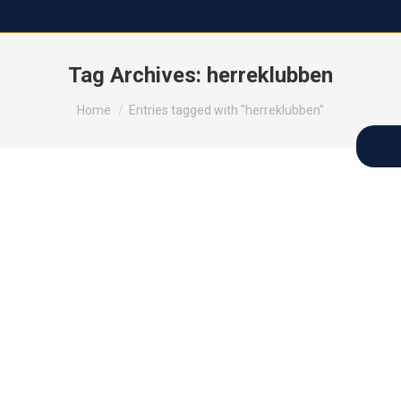
Tag Archives:
herreklubben
You are here:
Home
Entries tagged with "herreklubben"