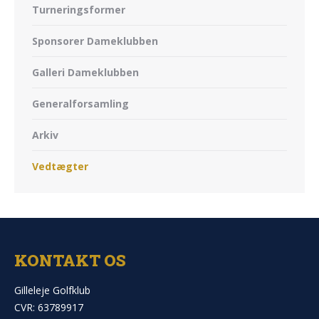
Turneringsformer
Sponsorer Dameklubben
Galleri Dameklubben
Generalforsamling
Arkiv
Vedtægter
KONTAKT OS
Gilleleje Golfklub
CVR: 63789917