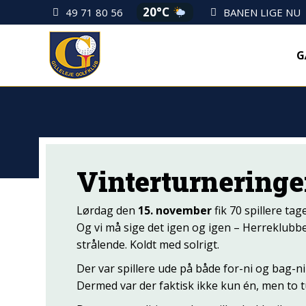
20°C
49 71 80 56
BANEN LIGE NU
G
Vinterturneringer
Lørdag den
15. november
fik 70 spillere tag
Og vi må sige det igen og igen – Herreklubben 
strålende. Koldt med solrigt.
Der var spillere ude på både for-ni og bag-ni
Dermed var der faktisk ikke kun én, men to 