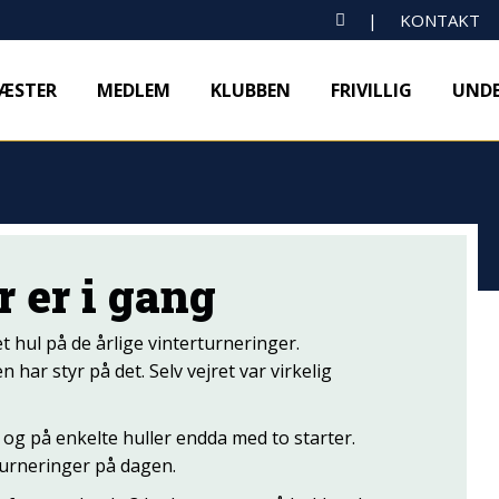
SEARCH:
|
KONTAKT
ÆSTER
MEDLEM
KLUBBEN
FRIVILLIG
UNDE
 er i gang
et hul på de årlige vinterturneringer.
har styr på det. Selv vejret var virkelig
 og på enkelte huller endda med to starter.
turneringer på dagen.