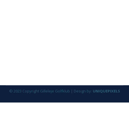
Robotter i GGK?
Nyheder
By
Janne Aarre
20. juni 2025
Robotter på fairways I øjeblikket vil du kunne
se én måske to robotter køre og klippe græs
på banen. Vi har et par på prøve fra firmaet
Husquarna. Vi tester deres funktion, når de
skal klippe fairways og den første klipning på
banen. Forleden var de igang på hul 18. Deres
klippebaner styres digitalt over…
© 2023 Copyright Gilleleje Golfklub | Design by:
UNIQUEPIXELS