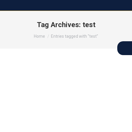
Tag Archives:
test
You are here:
Home
Entries tagged with "test"