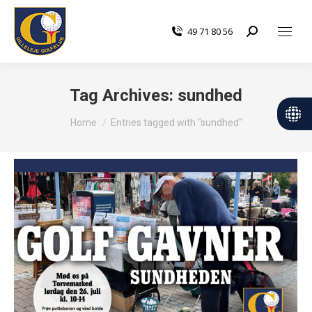
49 71 80 56
Search:
Tag Archives:
sundhed
You are here:
Home
Entries tagged with "sundhed"