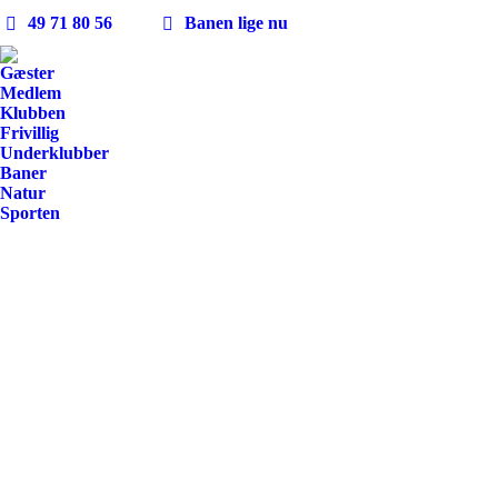
49 71 80 56
Banen lige nu
Gæster
Medlem
Klubben
Frivillig
Underklubber
Baner
Natur
Sporten