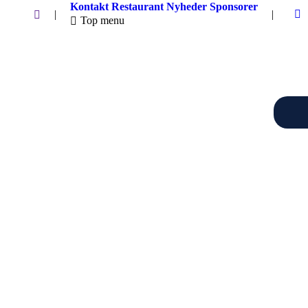
Kontakt
Restaurant
Nyheder
Sponsorer
Search:
|
|
Top menu
F
p
o
in
n
w