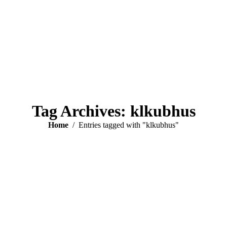
Tag Archives:
klkubhus
You are here:
Home
Entries tagged with "klkubhus"