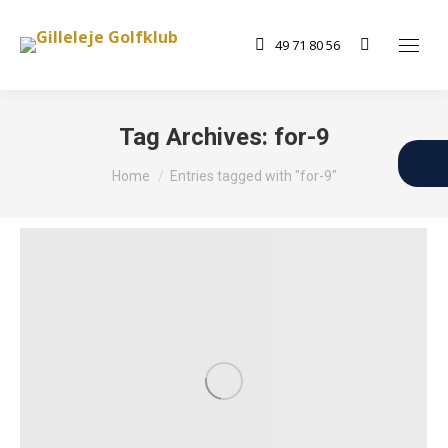
49 71 80 56
Search:
Tag Archives:
for-9
You are here:
Home
Entries tagged with "for-9"