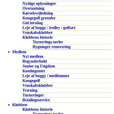
Nyttige oplysninger
Overnatning
Kørselsvejledning
Kongegolf greenfee
Gul torsdag
Leje af buggy / trolley / golfsæt
Venskabsklubber
Klubbens historie
Turnerings-tavler
Bygninger renovering
Medlem
Nyt medlem
Begynderhold
Junior og Ungdom
Kontingenter
Leje af buggy / medlemmer
Kongegolf
Venskabsklubber
Træning
Turneringer
Betalingsservice
Klubben
Klubbens historie
Turnerings-tavler