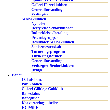
Sponsorer Herreklubben
Galleri Herreklubben
Generalforsamling
Vedtægter
Seniorklubben
Nyheder
Bestyrelse Seniorklubben
Indmeldelse / betaling
Præmiegrupper
Resultater Seniorklubben
Seniormesterskab
Turneringsprogram
Turneringsformer
Generalforsamling
Vedtægter Seniorklubben
Bridge
Baner
18 huls banen
Par 3 banen
Galleri Gilleleje Golfklub
Banestatus
Baneguide
Konverteringstabeller
HCP/SPH