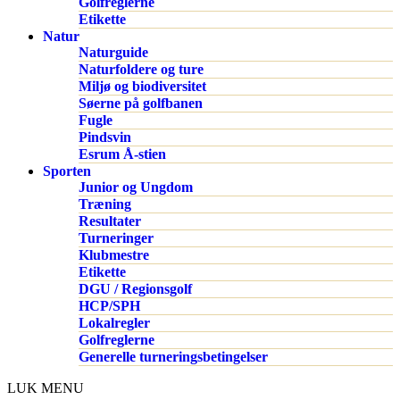
Golfreglerne
Etikette
Natur
Naturguide
Naturfoldere og ture
Miljø og biodiversitet
Søerne på golfbanen
Fugle
Pindsvin
Esrum Å-stien
Sporten
Junior og Ungdom
Træning
Resultater
Turneringer
Klubmestre
Etikette
DGU / Regionsgolf
HCP/SPH
Lokalregler
Golfreglerne
Generelle turneringsbetingelser
LUK MENU