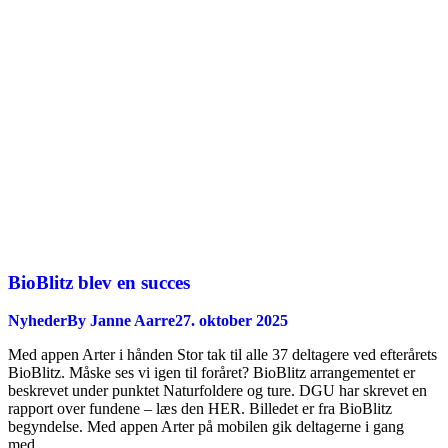
BioBlitz blev en succes
Nyheder
By
Janne Aarre
27. oktober 2025
Med appen Arter i hånden Stor tak til alle 37 deltagere ved efterårets
BioBlitz. Måske ses vi igen til foråret? BioBlitz arrangementet er
beskrevet under punktet Naturfoldere og ture. DGU har skrevet en
rapport over fundene – læs den HER. Billedet er fra BioBlitz
begyndelse. Med appen Arter på mobilen gik deltagerne i gang
med…