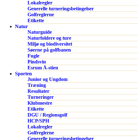
Lokalregler
Generelle turneringsbetingelser
Golfreglerne
Etikette
Natur
Naturguide
Naturfoldere og ture
Miljø og biodiversitet
Søerne på golfbanen
Fugle
Pindsvin
Esrum Å-stien
Sporten
Junior og Ungdom
Træning
Resultater
Turneringer
Klubmestre
Etikette
DGU / Regionsgolf
HCP/SPH
Lokalregler
Golfreglerne
Generelle turneringsbetingelser