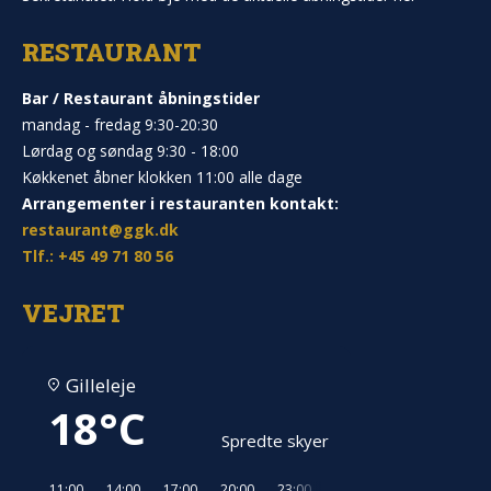
RESTAURANT
Bar / Restaurant åbningstider
mandag - fredag 9:30-20:30
Lørdag og søndag 9:30 - 18:00
Køkkenet åbner klokken 11:00 alle dage
Arrangementer i restauranten kontakt:
restaurant@ggk.dk
Tlf.: +45 49 71 80 56
VEJRET
Gilleleje
18°C
Spredte skyer
11:00
14:00
17:00
20:00
23:00
02:00
05:00
08:00