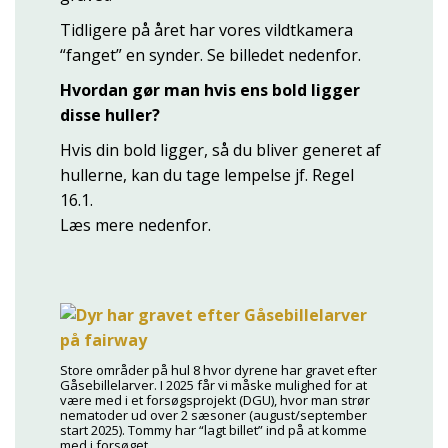
Tidligere på året har vores vildtkamera
“fanget” en synder. Se billedet nedenfor.
Hvordan gør man hvis ens bold ligger
disse huller?
Hvis din bold ligger, så du bliver generet af
hullerne, kan du tage lempelse jf. Regel
16.1.
Læs mere nedenfor.
Store områder på hul 8 hvor dyrene har gravet efter
Gåsebillelarver. I 2025 får vi måske mulighed for at
være med i et forsøgsprojekt (DGU), hvor man strør
nematoder ud over 2 sæsoner (august/september
start 2025). Tommy har “lagt billet” ind på at komme
med i forsøget.