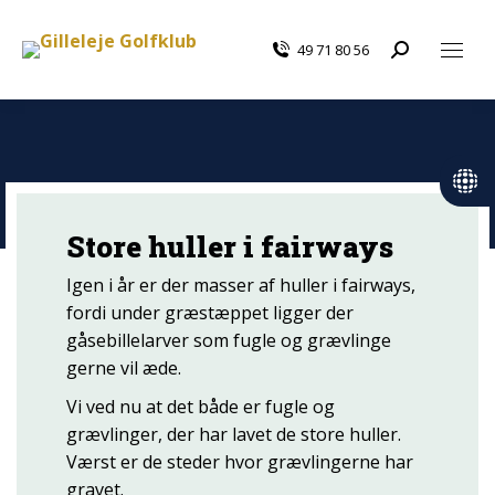
49 71 80 56
Search:
Store huller i fairways
Igen i år er der masser af huller i fairways,
fordi under græstæppet ligger der
gåsebillelarver som fugle og grævlinge
gerne vil æde.
Vi ved nu at det både er fugle og
grævlinger, der har lavet de store huller.
Værst er de steder hvor grævlingerne har
gravet.