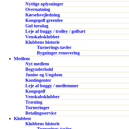
Nyttige oplysninger
Overnatning
Kørselsvejledning
Kongegolf greenfee
Gul torsdag
Leje af buggy / trolley / golfsæt
Venskabsklubber
Klubbens historie
Turnerings-tavler
Bygninger renovering
Medlem
Nyt medlem
Begynderhold
Junior og Ungdom
Kontingenter
Leje af buggy / medlemmer
Kongegolf
Venskabsklubber
Træning
Turneringer
Betalingsservice
Klubben
Klubbens historie
Turnerings-tavler