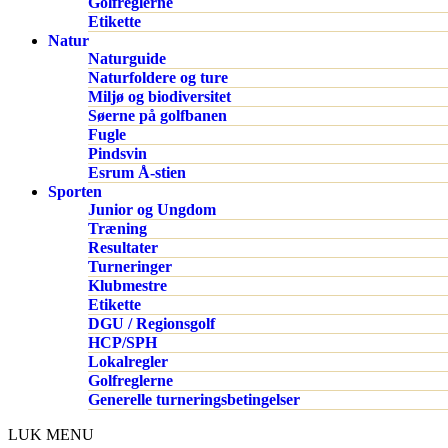
Golfreglerne
Etikette
Natur
Naturguide
Naturfoldere og ture
Miljø og biodiversitet
Søerne på golfbanen
Fugle
Pindsvin
Esrum Å-stien
Sporten
Junior og Ungdom
Træning
Resultater
Turneringer
Klubmestre
Etikette
DGU / Regionsgolf
HCP/SPH
Lokalregler
Golfreglerne
Generelle turneringsbetingelser
LUK MENU