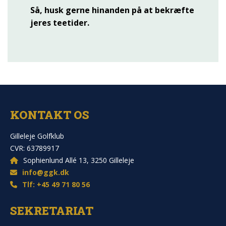
Så, husk gerne hinanden på at bekræfte
jeres teetider.
KONTAKT OS
Gilleleje Golfklub
CVR: 63789917
Sophienlund Allé 13, 3250 Gilleleje
info@ggk.dk
Tlf: +45 49 71 80 56
SEKRETARIAT